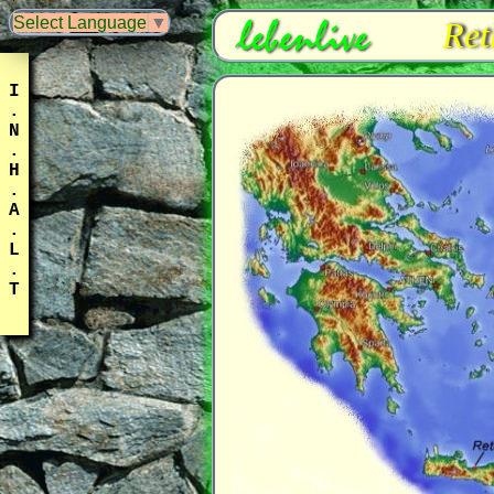
Select Language
▼
Ret
I
.
N
.
H
.
A
.
L
.
T